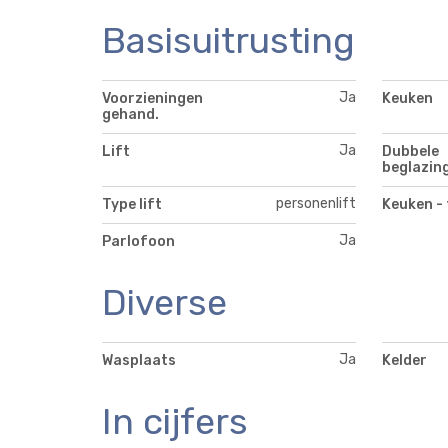
Basisuitrusting
Ja
Voorzieningen
Keuken
gehand.
Ja
Lift
Dubbele
beglazin
personenlift
Type lift
Keuken - 
Ja
Parlofoon
Diverse
Ja
Wasplaats
Kelder
In cijfers