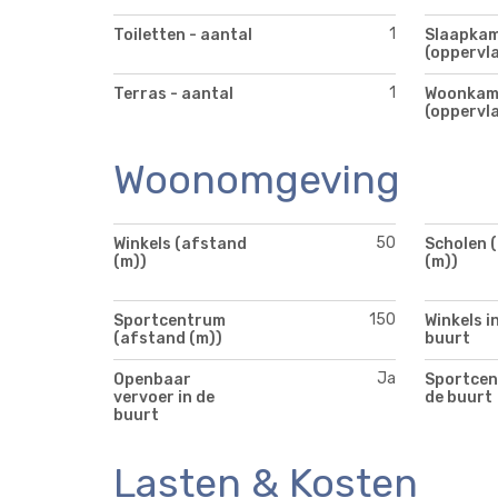
1
Toiletten - aantal
Slaapkam
(oppervla
1
Terras - aantal
Woonkam
(oppervla
Woonomgeving
50
Winkels (afstand
Scholen 
(m))
(m))
150
Sportcentrum
Winkels i
(afstand (m))
buurt
Ja
Openbaar
Sportcen
vervoer in de
de buurt
buurt
Lasten & Kosten