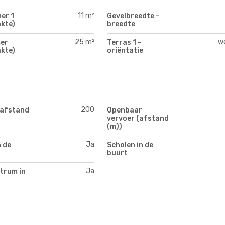
11 m²
er 1
Gevelbreedte -
kte)
breedte
25 m²
w
er
Terras 1 -
kte)
oriëntatie
200
(afstand
Openbaar
vervoer (afstand
(m))
Ja
n de
Scholen in de
buurt
Ja
trum in