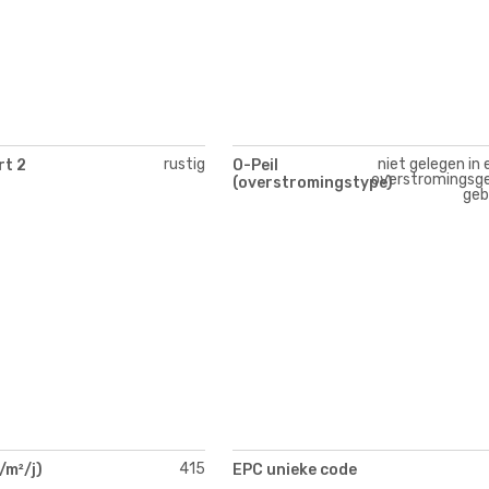
rustig
niet gelegen in 
rt 2
O-Peil
overstromingsge
(overstromingstype)
geb
415
/m²/j)
EPC unieke code