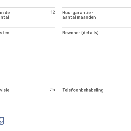
12
an de
Huurgarantie -
antal
aantal maanden
asten
Bewoner (details)
Ja
visie
Telefoonbekabeling
g