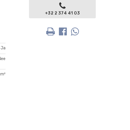
+32 2 374 41 03
Ja
Nee
 m²