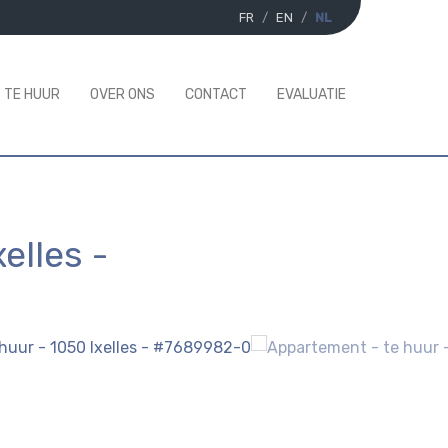
FR
EN
NL
TE HUUR
OVER ONS
CONTACT
EVALUATIE
xelles
-