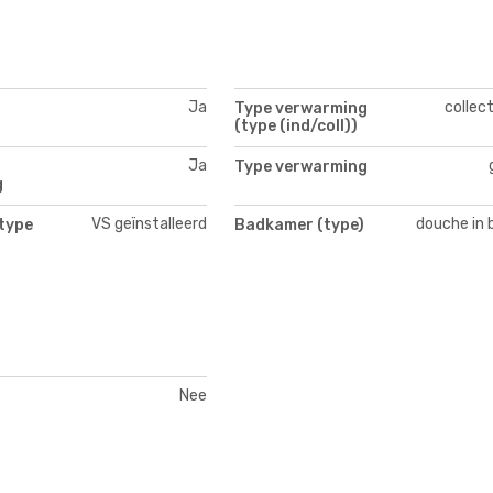
Ja
collec
Type verwarming
(type (ind/coll))
Ja
Type verwarming
g
VS geïnstalleerd
douche in 
type
Badkamer (type)
Nee