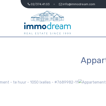
02/374.41.03
info@immodream.com
Appar