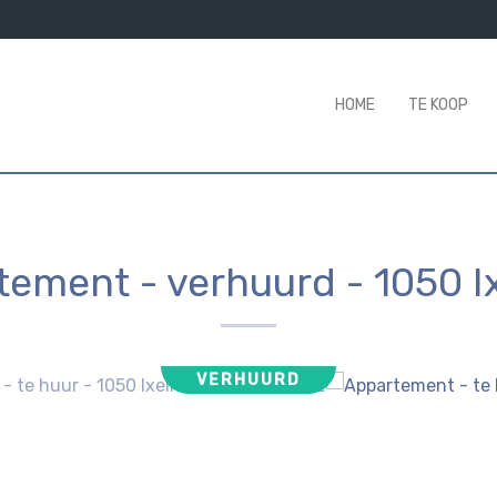
HOME
TE KOOP
tement - verhuurd
-
1050 I
VERHUURD