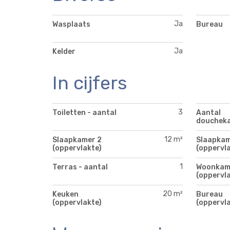
Ja
Wasplaats
Bureau
Ja
Kelder
In cijfers
3
Toiletten - aantal
Aantal
douchek
12 m²
Slaapkamer 2
Slaapkam
(oppervlakte)
(oppervla
1
Terras - aantal
Woonkam
(oppervla
20 m²
Keuken
Bureau
(oppervlakte)
(oppervla