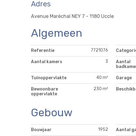
Adres
Avenue Maréchal NEY 7 - 1180 Uccle
Algemeen
7721076
Referentie
Categori
3
Aantal kamers
Aantal
badkame
40 m²
Tuinoppervlakte
Garage
230 m²
Bewoonbare
Beschikb
oppervlakte
Gebouw
1952
Bouwjaar
Aantal g