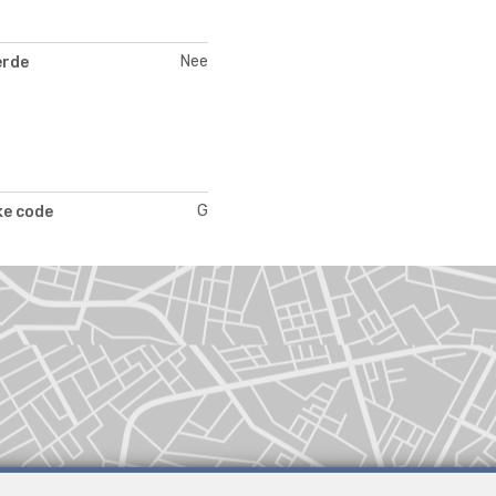
Nee
erde
G
ke code