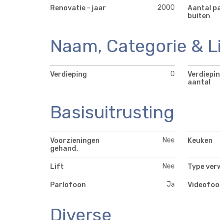
2000
Renovatie - jaar
Aantal p
buiten
Naam, Categorie & L
0
Verdieping
Verdiepin
aantal
Basisuitrusting
Nee
Voorzieningen
Keuken
gehand.
Nee
Lift
Type ver
Ja
Parlofoon
Videofoo
Diverse