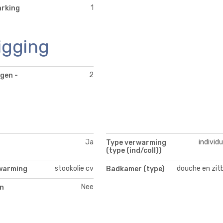
1
arking
igging
2
gen -
Ja
individ
Type verwarming
(type (ind/coll))
stookolie cv
douche en zit
warming
Badkamer (type)
Nee
n