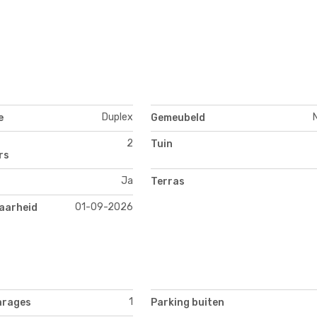
Duplex
e
Gemeubeld
2
Tuin
rs
Ja
Terras
01-09-2026
aarheid
1
arages
Parking buiten