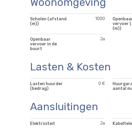
Woonomgeving
1000
Scholen (afstand
Openbaa
(m))
vervoer 
(m))
Ja
Openbaar
vervoer in de
buurt
Lasten & Kosten
0 €
Lasten huurder
Huurgara
(bedrag)
aantal m
Aansluitingen
Ja
Elektriciteit
Kabeltele