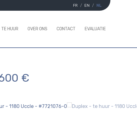
FR
EN
NL
TE HUUR
OVER ONS
CONTACT
EVALUATIE
.600 €