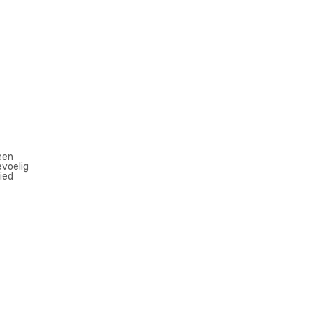
een
voelig
ied