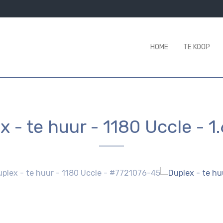
HOME
TE KOOP
x - te huur
-
1180 Uccle
-
1