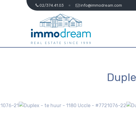
02/374.41.03
info@immodream.com
Duple