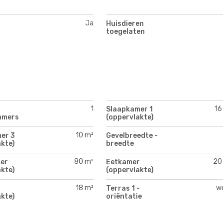
Ja
Huisdieren
toegelaten
1
16
Slaapkamer 1
amers
(oppervlakte)
10 m²
er 3
Gevelbreedte -
kte)
breedte
80 m²
20
er
Eetkamer
kte)
(oppervlakte)
18 m²
w
Terras 1 -
kte)
oriëntatie