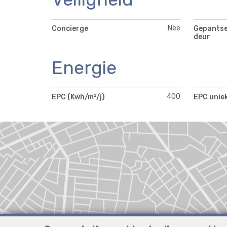
Nee
Concierge
Gepants
deur
Energie
400
EPC (Kwh/m²/j)
EPC unie