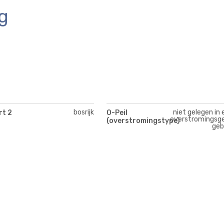
g
bosrijk
niet gelegen in 
rt 2
O-Peil
overstromingsge
(overstromingstype)
geb