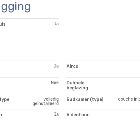
igging
Ja
uis
Ja
Airco
Nee
Dubbele
beglazing
volledig
douche in 
type
Badkamer (type)
geïnstalleerd
Ja
n
Videofoon