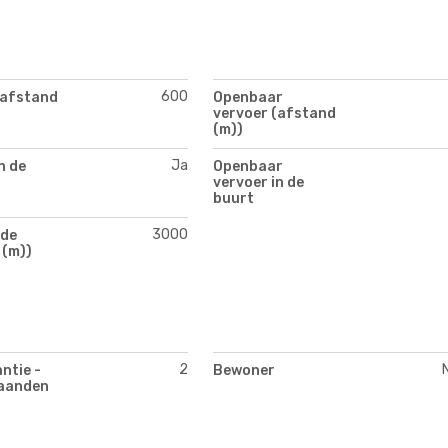
600
(afstand
Openbaar
vervoer (afstand
(m))
Ja
n de
Openbaar
vervoer in de
buurt
3000
de
 (m))
2
ntie -
Bewoner
aanden