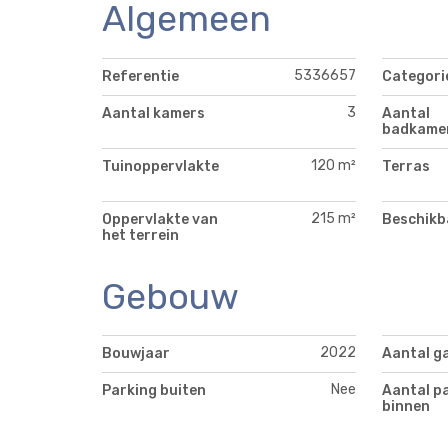
Algemeen
5336657
Referentie
Categori
3
Aantal kamers
Aantal
badkame
120 m²
Tuinoppervlakte
Terras
215 m²
Oppervlakte van
Beschikb
het terrein
Gebouw
2022
Bouwjaar
Aantal g
Nee
Parking buiten
Aantal p
binnen