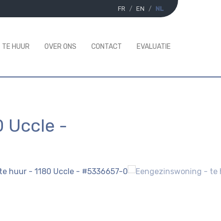
FR
EN
NL
TE HUUR
OVER ONS
CONTACT
EVALUATIE
0 Uccle
-