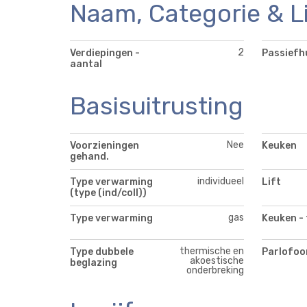
Naam, Categorie & L
2
Verdiepingen -
Passiefh
aantal
Basisuitrusting
Nee
Voorzieningen
Keuken
gehand.
individueel
Type verwarming
Lift
(type (ind/coll))
gas
Type verwarming
Keuken - 
thermische en
Type dubbele
Parlofoo
akoestische
beglazing
onderbreking