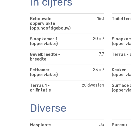
In cijfers
180
Bebouwde
Toiletten
oppervlakte
(opp.hoofdgebouw)
20 m²
Slaapkamer 1
Slaapkam
(oppervlakte)
(oppervla
7.7
Gevelbreedte -
Terras - 
breedte
23 m²
Eetkamer
Keuken
(oppervlakte)
(oppervla
zuidwesten
Terras 1 -
Surface 
oriëntatie
(oppervla
Diverse
Ja
Wasplaats
Bureau