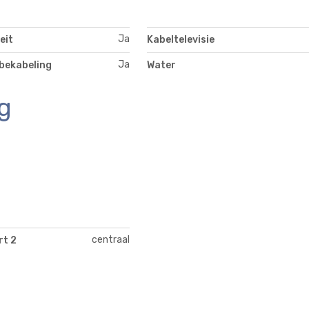
Ja
eit
Kabeltelevisie
Ja
bekabeling
Water
g
centraal
rt 2