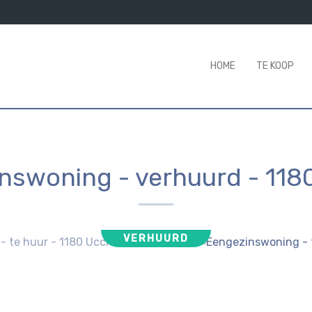
HOME
TE KOOP
nswoning - verhuurd
-
118
VERHUURD