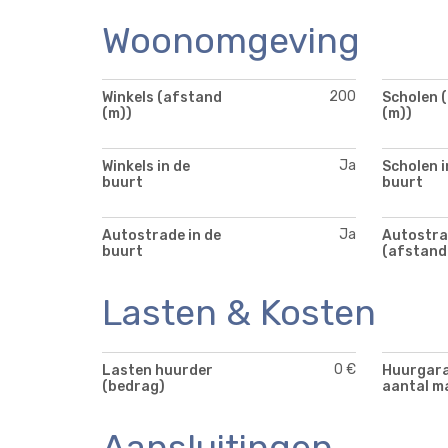
Woonomgeving
200
Winkels (afstand
Scholen 
(m))
(m))
Ja
Winkels in de
Scholen i
buurt
buurt
Ja
Autostrade in de
Autostra
buurt
(afstand
Lasten & Kosten
0 €
Lasten huurder
Huurgara
(bedrag)
aantal m
Aansluitingen