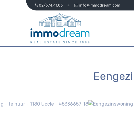
02/374.41.03
info@immodream.com
Eengezi