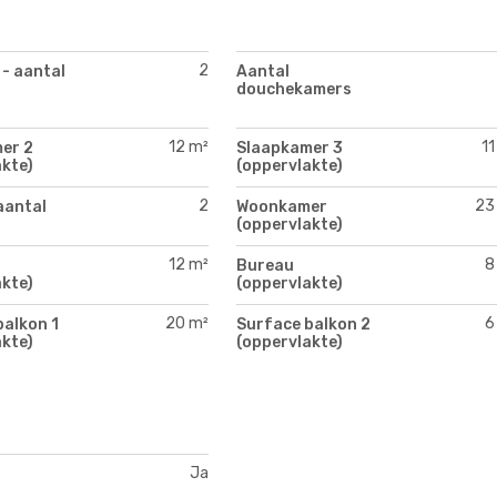
2
 - aantal
Aantal
douchekamers
12 m²
11
er 2
Slaapkamer 3
kte)
(oppervlakte)
2
23
aantal
Woonkamer
(oppervlakte)
12 m²
8
Bureau
kte)
(oppervlakte)
20 m²
6
balkon 1
Surface balkon 2
kte)
(oppervlakte)
Ja