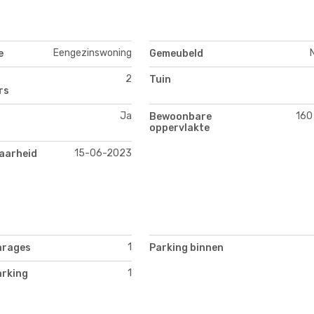
Eengezinswoning
e
Gemeubeld
2
Tuin
rs
Ja
160
Bewoonbare
oppervlakte
15-06-2023
aarheid
1
arages
Parking binnen
1
arking