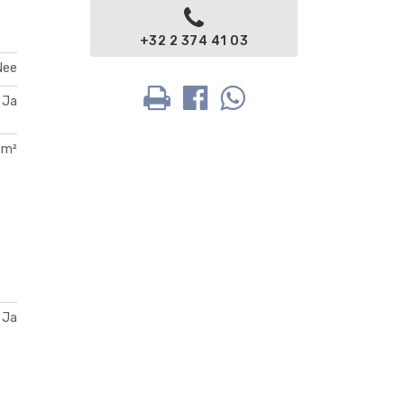
+32 2 374 41 03
Nee
Ja
 m²
Ja