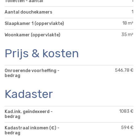
1
Toiletten - aantal
1
Aantal douchekamers
18 m²
Slaapkamer 1 (oppervlakte)
35 m²
Woonkamer (oppervlakte)
Prijs & kosten
546.78 €
Onroerende voorheffing -
bedrag
Kadaster
1083 €
Kad.ink. geïndexeerd -
bedrag
594 €
Kadastraal inkomen (€) -
bedrag