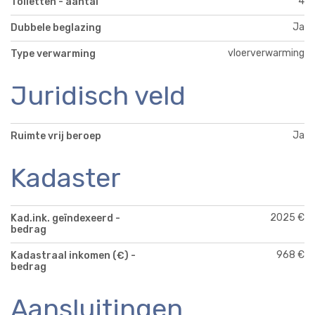
4
Toiletten - aantal
Ja
Dubbele beglazing
vloerverwarming
Type verwarming
Juridisch veld
Ja
Ruimte vrij beroep
Kadaster
2025 €
Kad.ink. geïndexeerd -
bedrag
968 €
Kadastraal inkomen (€) -
bedrag
Aansluitingen