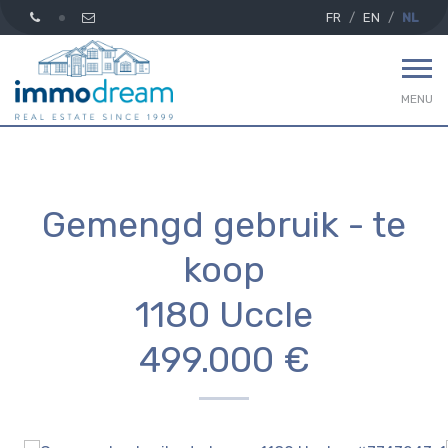
FR
EN
NL
MENU
Gemengd gebruik - te
koop
1180 Uccle
499.000 €