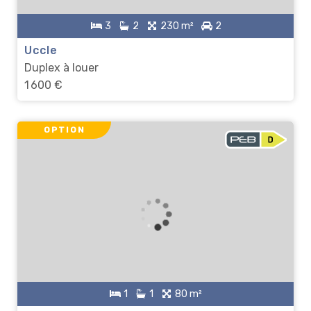
3
2
230 m²
2
Uccle
Duplex à louer
1 600 €
OPTION
1
1
80 m²