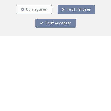
Configurer
Tout refuser
Tout accepter
127 m²
1
Uccle
Atelier à louer
1 600 €