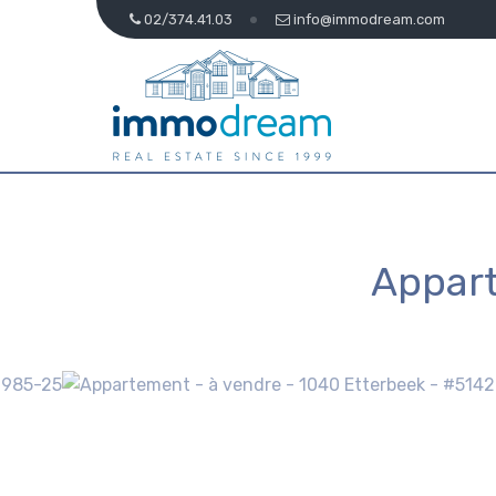
02/374.41.03
info@immodream.com
Appar