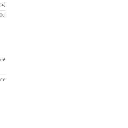
tr.)
Oui
 m²
 m²