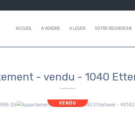
ACCUEIL
A VENDRE
A LOUER
VOTRE RECHERCHE
tement - vendu
-
1040 Ette
VENDU