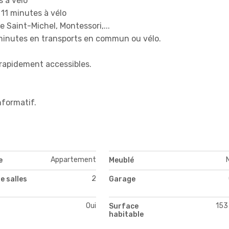
s à vélo
11 minutes à vélo
 Saint-Michel, Montessori,...
 minutes en transports en commun ou vélo.
rapidement accessibles.
nformatif.
Appartement
e
Meublé
2
e salles
Garage
Oui
153
Surface
habitable