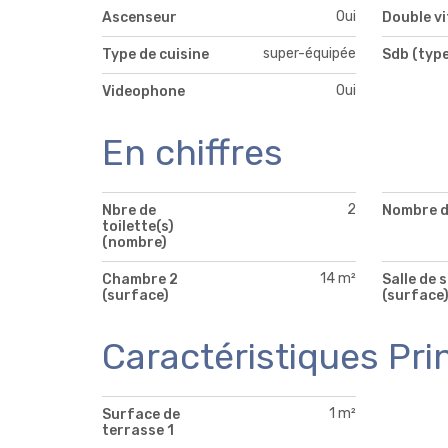
Oui
Ascenseur
Double v
super-équipée
Type de cuisine
Sdb (type
Oui
Videophone
En chiffres
2
Nbre de
Nombre d
toilette(s)
(nombre)
14 m²
Chambre 2
Salle de 
(surface)
(surface
Caractéristiques Pri
1 m²
Surface de
terrasse 1