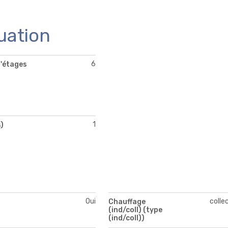
uation
6
'étages
1
)
Oui
colle
Chauffage
(ind/coll) (type
(ind/coll))