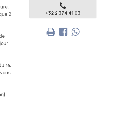
ure,
+32 2 374 41 03
 que 2
 de
jour
uire.
 vous
on)