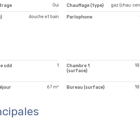
Oui
gaz (chau. cen
itrage
Chauffage (type)
douche et bain
)
Parlophone
1
18
e sdd
Chambre 1
(surface)
67 m²
18
séjour
Bureau (surface)
)
ncipales