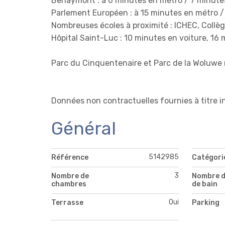
Berlaymont : à 6 minutes en métro / 7 minute
Parlement Européen : à 15 minutes en métro / 
Nombreuses écoles à proximité : ICHEC, Collège
Hôpital Saint-Luc : 10 minutes en voiture, 16
Parc du Cinquentenaire et Parc de la Woluwe 
Données non contractuelles fournies à titre i
Général
5142985
Référence
Catégori
3
Nombre de
Nombre d
chambres
de bain
Oui
Terrasse
Parking