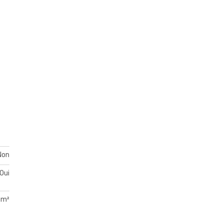
Non
Oui
 m²