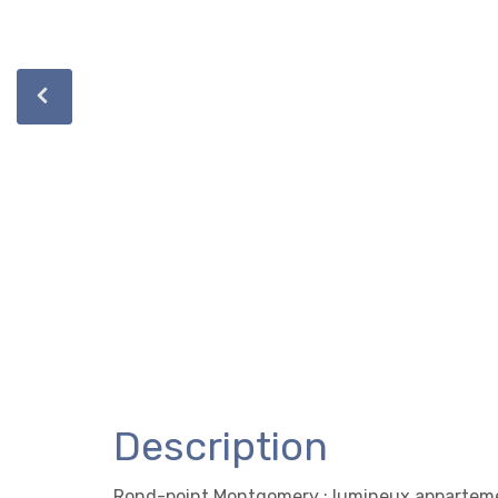
Description
Rond-point Montgomery : lumineux appartemen