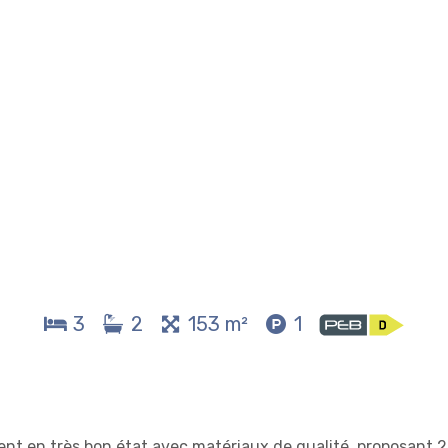
3
2
153 m²
1
t en très bon état avec matériaux de qualité, proposant 2